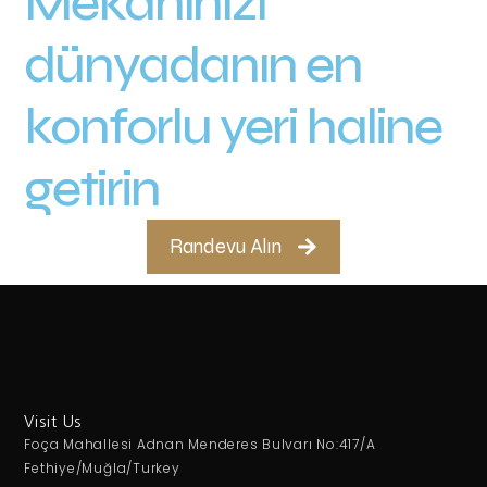
Mekânınızı
dünyadanın en
konforlu yeri haline
getirin
Randevu Alın
Visit Us
Foça Mahallesi Adnan Menderes Bulvarı No:417/A
Fethiye/Muğla/Turkey