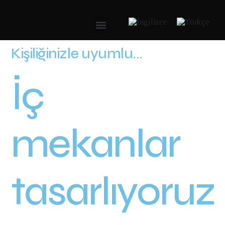
Kişiliğinizle uyumlu...
İç
mekanlar
tasarlıyoruz