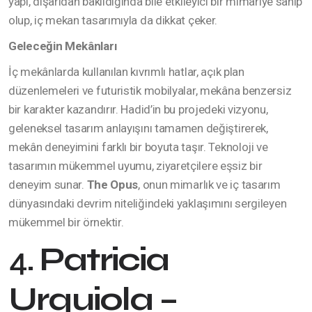
yapı, dışarıdan bakıldığında bile etkileyici bir mimariye sahip
olup, iç mekan tasarımıyla da dikkat çeker.
Geleceğin Mekânları
İç mekânlarda kullanılan kıvrımlı hatlar, açık plan
düzenlemeleri ve futuristik mobilyalar, mekâna benzersiz
bir karakter kazandırır. Hadid’in bu projedeki vizyonu,
geleneksel tasarım anlayışını tamamen değiştirerek,
mekân deneyimini farklı bir boyuta taşır. Teknoloji ve
tasarımın mükemmel uyumu, ziyaretçilere eşsiz bir
deneyim sunar.
The Opus
, onun mimarlık ve iç tasarım
dünyasındaki devrim niteliğindeki yaklaşımını sergileyen
mükemmel bir örnektir.
4.
Patricia
Urquiola –