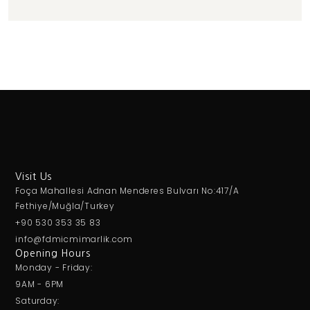
Visit Us
Foça Mahallesi Adnan Menderes Bulvarı No:417/A
Fethiye/Muğla/Turkey
+90 530 353 35 83
info@fdmicmimarlik.com
Opening Hours
Monday - Friday:
9AM - 6PM
Saturday: