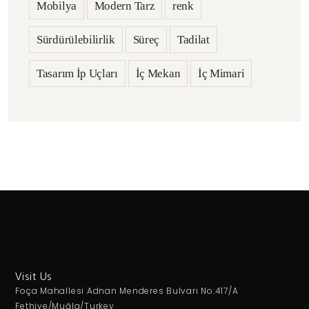
Mobilya
Modern Tarz
renk
Sürdürülebilirlik
Süreç
Tadilat
Tasarım İp Uçları
İç Mekan
İç Mimari
Visit Us
Foça Mahallesi Adnan Menderes Bulvarı No:417/A
Fethiye/Muğla/Turkey