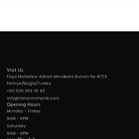
Visit Us
Foça Mahallesi Adnan Menderes Bulvarı No:417/A
Fethiye/Muğla/Turkey
+90 530 353 35 83
info@fdmicmimarlik.com
Opening Hours
Monday - Friday:
9AM - 6PM
Saturday:
9AM - 4PM